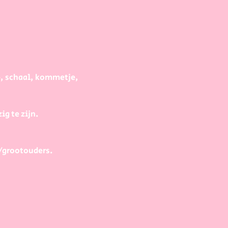
e, schaal, kommetje, 
g te zijn.
/grootouders.