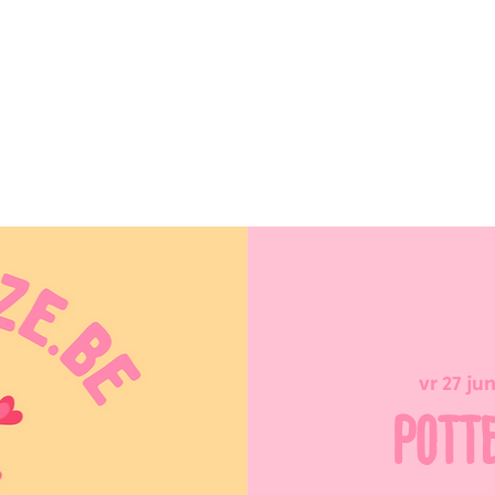
vr 27 ju
POTT