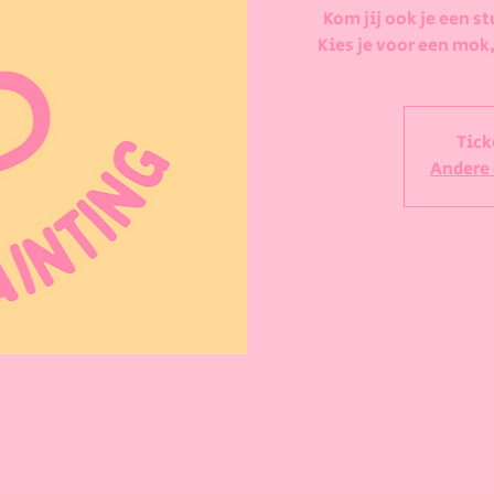
Kom jij ook je een st
Kies je voor een mok,
Tick
Andere