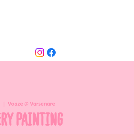
Oude Dorpsweg 78
8490 Varsenare
hello@voaze.be
n
  |  
Voaze @ Varsenare
ERY PAINTING