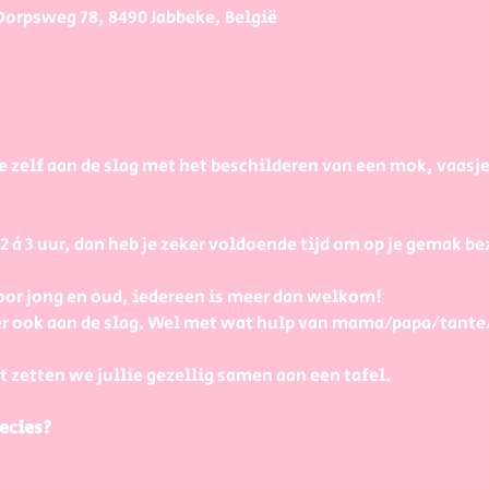
Dorpsweg 78, 8490 Jabbeke, België
e zelf aan de slag met het beschilderen van een mok, vaasj
à 3 uur, dan heb je zeker voldoende tijd om op je gemak bezi
or jong en oud, iedereen is meer dan welkom! 
r ook aan de slag. Wel met wat hulp van mama/papa/tante
t zetten we jullie gezellig samen aan een tafel.
ecies?