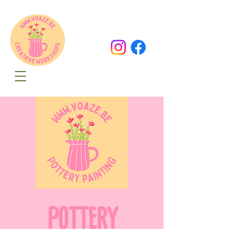
Oude Dorpsweg 78
8490 Varsenare
hello@voaze.be
POTTERY