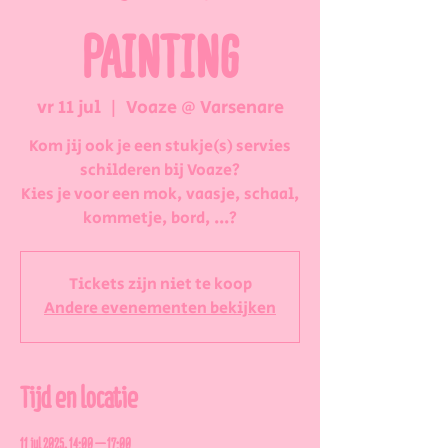
PAINTING
vr 11 jul
  |  
Voaze @ Varsenare
Kom jij ook je een stukje(s) servies
schilderen bij Voaze?
Kies je voor een mok, vaasje, schaal,
kommetje, bord, ...?
Tickets zijn niet te koop
Andere evenementen bekijken
Tijd en locatie
11 jul 2025, 14:00 – 17:00