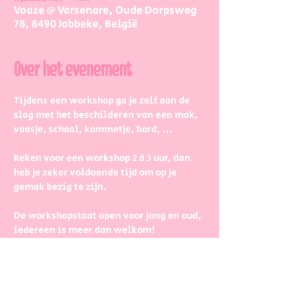
Voaze @ Varsenare, Oude Dorpsweg
78, 8490 Jabbeke, België
Over het evenement
Tijdens een workshop ga je zelf aan de 
slag met het beschilderen van een mok, 
vaasje, schaal, kommetje, bord, ...
Reken voor een workshop 2 à 3 uur, dan 
heb je zeker voldoende tijd om op je 
gemak bezig te zijn.
De workshopstaat open voor jong en oud, 
iedereen is meer dan welkom! 
Dus kinderen kunnen zeker ook aan de 
slag. Wel met wat hulp van 
mama/papa/tante/grootouders.
Boek gerust in groepjes dat zetten we 