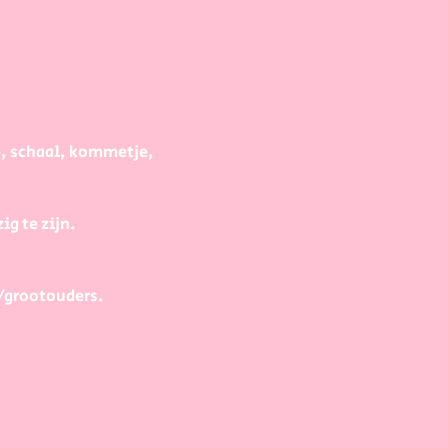
e, schaal, kommetje, 
g te zijn.
/grootouders.