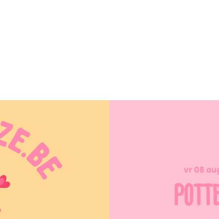
vr 08 au
POTT