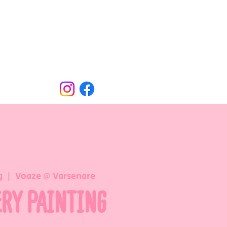
Oude Dorpsweg 78
8490 Varsenare
hello@voaze.be
g
  |  
Voaze @ Varsenare
ERY PAINTING