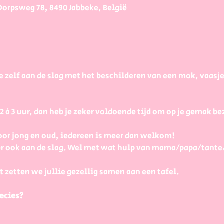
Dorpsweg 78, 8490 Jabbeke, België
e zelf aan de slag met het beschilderen van een mok, vaasj
à 3 uur, dan heb je zeker voldoende tijd om op je gemak bezi
or jong en oud, iedereen is meer dan welkom! 
r ook aan de slag. Wel met wat hulp van mama/papa/tante
t zetten we jullie gezellig samen aan een tafel.
ecies?