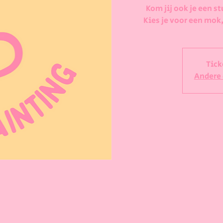
Kom jij ook je een st
Kies je voor een mok,
Tick
Andere