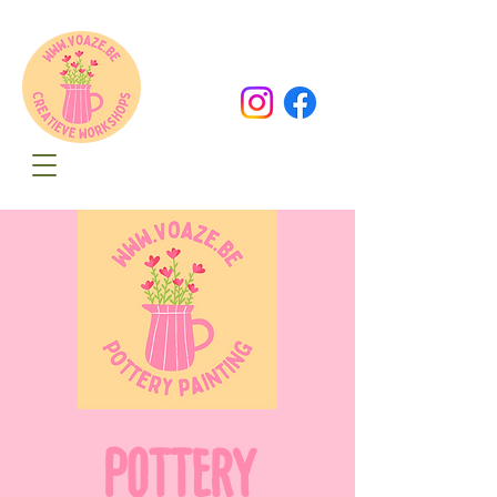
Oude Dorpsweg 78
8490 Varsenare
hello@voaze.be
POTTERY