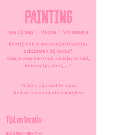
PAINTING
wo 03 sep
  |  
Voaze @ Varsenare
Kom jij ook je een stukje(s) servies
schilderen bij Voaze?
Kies je voor een mok, vaasje, schaal,
kommetje, bord, ...?
Tickets zijn niet te koop
Andere evenementen bekijken
Tijd en locatie
03 sep 2025, 18:00 – 21:00