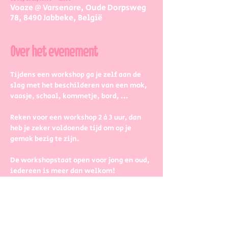
Voaze @ Varsenare, Oude Dorpsweg
78, 8490 Jabbeke, België
Over het evenement
Tijdens een workshop ga je zelf aan de 
slag met het beschilderen van een mok, 
vaasje, schaal, kommetje, bord, ...
Reken voor een workshop 2 à 3 uur, dan 
heb je zeker voldoende tijd om op je 
gemak bezig te zijn.
De workshopstaat open voor jong en oud, 
iedereen is meer dan welkom! 
Dus kinderen kunnen zeker ook aan de 
slag. Wel met wat hulp van 
mama/papa/tante/grootouders.
Boek gerust in groepjes dat zetten we 