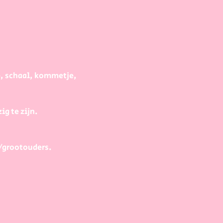
e, schaal, kommetje, 
g te zijn.
/grootouders.