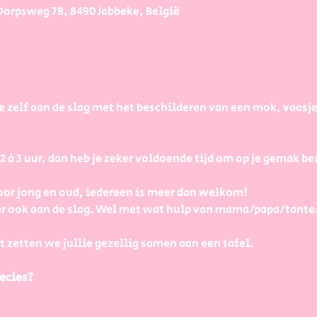
Dorpsweg 78, 8490 Jabbeke, België
e zelf aan de slag met het beschilderen van een mok, vaasj
à 3 uur, dan heb je zeker voldoende tijd om op je gemak bezi
or jong en oud, iedereen is meer dan welkom! 
r ook aan de slag. Wel met wat hulp van mama/papa/tante
t zetten we jullie gezellig samen aan een tafel.
ecies?