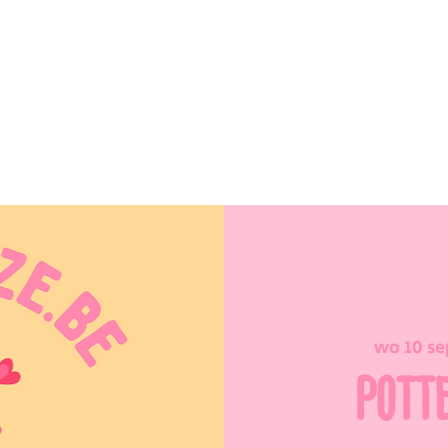
wo 10 se
POTT