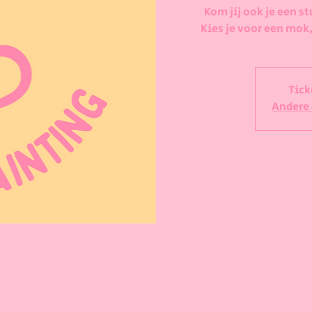
Kom jij ook je een st
Kies je voor een mok,
Tick
Andere