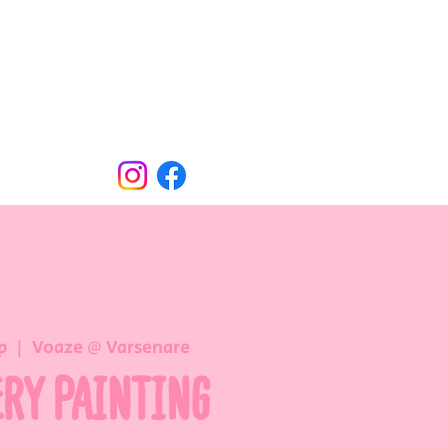
Oude Dorpsweg 78
8490 Varsenare
hello@voaze.be
p
  |  
Voaze @ Varsenare
ERY PAINTING