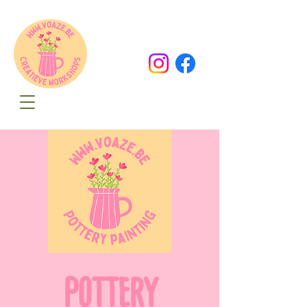
Oude Dorpsweg 78
8490 Varsenare
hello@voaze.be
POTTERY