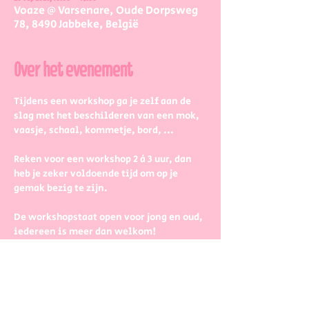
Voaze @ Varsenare, Oude Dorpsweg
78, 8490 Jabbeke, België
Over het evenement
Tijdens een workshop ga je zelf aan de 
slag met het beschilderen van een mok, 
vaasje, schaal, kommetje, bord, ...
Reken voor een workshop 2 à 3 uur, dan 
heb je zeker voldoende tijd om op je 
gemak bezig te zijn.
De workshopstaat open voor jong en oud, 
iedereen is meer dan welkom! 
Dus kinderen kunnen zeker ook aan de 
slag. Wel met wat hulp van 
mama/papa/tante/grootouders.
Boek gerust in groepjes dat zetten we 