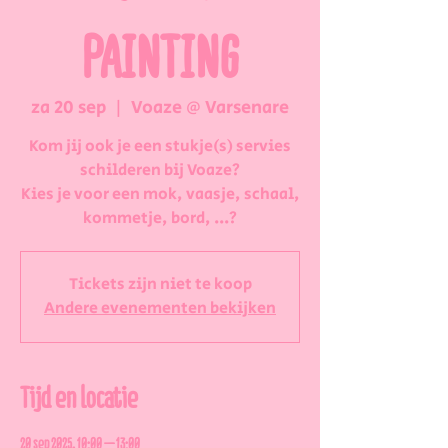
PAINTING
za 20 sep
  |  
Voaze @ Varsenare
Kom jij ook je een stukje(s) servies
schilderen bij Voaze?
Kies je voor een mok, vaasje, schaal,
kommetje, bord, ...?
Tickets zijn niet te koop
Andere evenementen bekijken
Tijd en locatie
20 sep 2025, 10:00 – 13:00