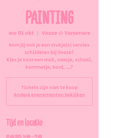
PAINTING
wo 01 okt
  |  
Voaze @ Varsenare
Kom jij ook je een stukje(s) servies
schilderen bij Voaze?
Kies je voor een mok, vaasje, schaal,
kommetje, bord, ...?
Tickets zijn niet te koop
Andere evenementen bekijken
Tijd en locatie
01 okt 2025, 14:00 – 17:00