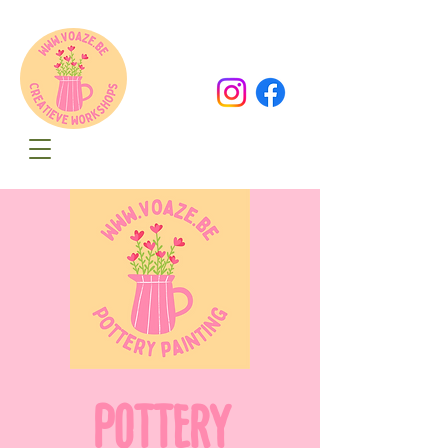
Oude Dorpsweg 78
8490 Varsenare
hello@voaze.be
POTTERY