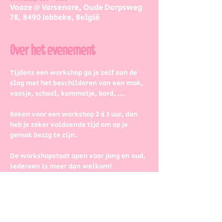
Voaze @ Varsenare, Oude Dorpsweg
78, 8490 Jabbeke, België
Over het evenement
Tijdens een workshop ga je zelf aan de 
slag met het beschilderen van een mok, 
vaasje, schaal, kommetje, bord, ...
Reken voor een workshop 2 à 3 uur, dan 
heb je zeker voldoende tijd om op je 
gemak bezig te zijn.
De workshopstaat open voor jong en oud, 
iedereen is meer dan welkom! 
Dus kinderen kunnen zeker ook aan de 
slag. Wel met wat hulp van 
mama/papa/tante/grootouders.
Boek gerust in groepjes dat zetten we 