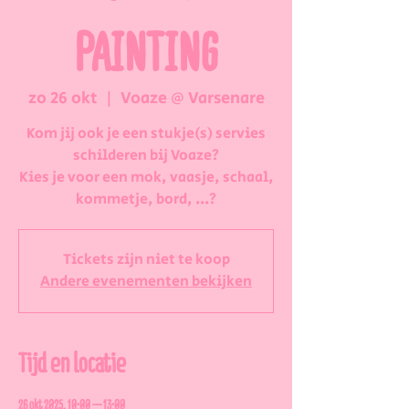
PAINTING
zo 26 okt
  |  
Voaze @ Varsenare
Kom jij ook je een stukje(s) servies
schilderen bij Voaze?
Kies je voor een mok, vaasje, schaal,
kommetje, bord, ...?
Tickets zijn niet te koop
Andere evenementen bekijken
Tijd en locatie
26 okt 2025, 10:00 – 13:00