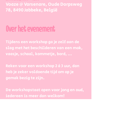
Voaze @ Varsenare, Oude Dorpsweg
78, 8490 Jabbeke, België
Over het evenement
Tijdens een workshop ga je zelf aan de 
slag met het beschilderen van een mok, 
vaasje, schaal, kommetje, bord, ...
Reken voor een workshop 2 à 3 uur, dan 
heb je zeker voldoende tijd om op je 
gemak bezig te zijn.
De workshopstaat open voor jong en oud, 
iedereen is meer dan welkom! 
Dus kinderen kunnen zeker ook aan de 
slag. Wel met wat hulp van 
mama/papa/tante/grootouders.
Boek gerust in groepjes dat zetten we 