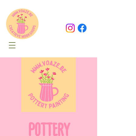
Oude Dorpsweg 78
8490 Varsenare
hello@voaze.be
POTTERY