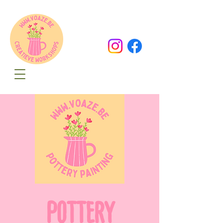
Oude Dorpsweg 78
8490 Varsenare
hello@voaze.be
POTTERY