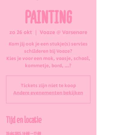
PAINTING
zo 26 okt
  |  
Voaze @ Varsenare
Kom jij ook je een stukje(s) servies
schilderen bij Voaze?
Kies je voor een mok, vaasje, schaal,
kommetje, bord, ...?
Tickets zijn niet te koop
Andere evenementen bekijken
Tijd en locatie
26 okt 2025, 14:00 – 17:00