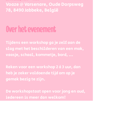
Voaze @ Varsenare, Oude Dorpsweg
78, 8490 Jabbeke, België
Over het evenement
Tijdens een workshop ga je zelf aan de 
slag met het beschilderen van een mok, 
vaasje, schaal, kommetje, bord, ...
Reken voor een workshop 2 à 3 uur, dan 
heb je zeker voldoende tijd om op je 
gemak bezig te zijn.
De workshopstaat open voor jong en oud, 
iedereen is meer dan welkom! 
Dus kinderen kunnen zeker ook aan de 
slag. Wel met wat hulp van 
mama/papa/tante/grootouders.
Boek gerust in groepjes dat zetten we 