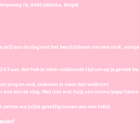
Dorpsweg 78, 8490 Jabbeke, België
e zelf aan de slag met het beschilderen van een mok, vaasj
à 3 uur, dan heb je zeker voldoende tijd om op je gemak bezi
or jong en oud, iedereen is meer dan welkom! 
r ook aan de slag. Wel met wat hulp van mama/papa/tante
t zetten we jullie gezellig samen aan een tafel.
ecies?