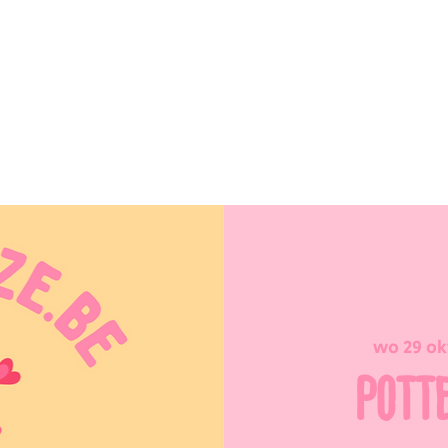
wo 29 ok
POTT