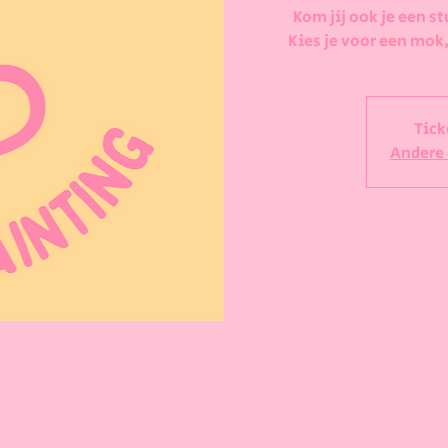
Kom jij ook je een st
Kies je voor een mok,
Tick
Andere