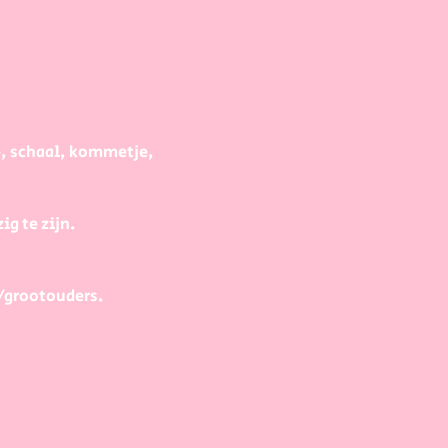
e, schaal, kommetje, 
g te zijn.
/grootouders.