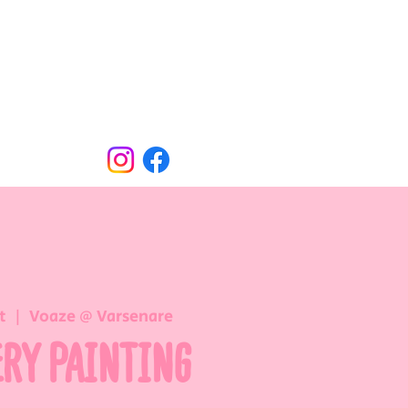
Oude Dorpsweg 78
8490 Varsenare
hello@voaze.be
t
  |  
Voaze @ Varsenare
ERY PAINTING