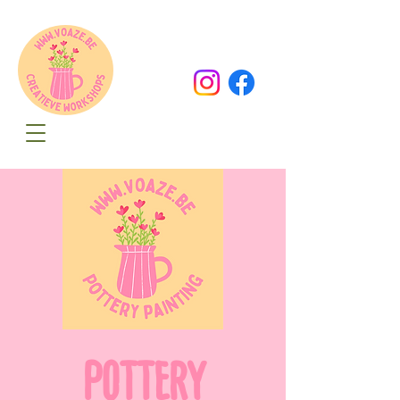
Oude Dorpsweg 78
8490 Varsenare
hello@voaze.be
POTTERY