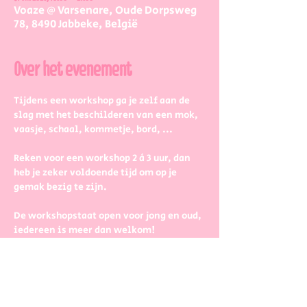
Voaze @ Varsenare, Oude Dorpsweg
78, 8490 Jabbeke, België
Over het evenement
Tijdens een workshop ga je zelf aan de 
slag met het beschilderen van een mok, 
vaasje, schaal, kommetje, bord, ...
Reken voor een workshop 2 à 3 uur, dan 
heb je zeker voldoende tijd om op je 
gemak bezig te zijn.
De workshopstaat open voor jong en oud, 
iedereen is meer dan welkom! 
Dus kinderen kunnen zeker ook aan de 
slag. Wel met wat hulp van 
mama/papa/tante/grootouders.
Boek gerust in groepjes dat zetten we 