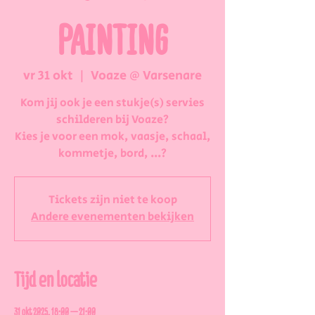
PAINTING
vr 31 okt
  |  
Voaze @ Varsenare
Kom jij ook je een stukje(s) servies
schilderen bij Voaze?
Kies je voor een mok, vaasje, schaal,
kommetje, bord, ...?
Tickets zijn niet te koop
Andere evenementen bekijken
Tijd en locatie
31 okt 2025, 18:00 – 21:00