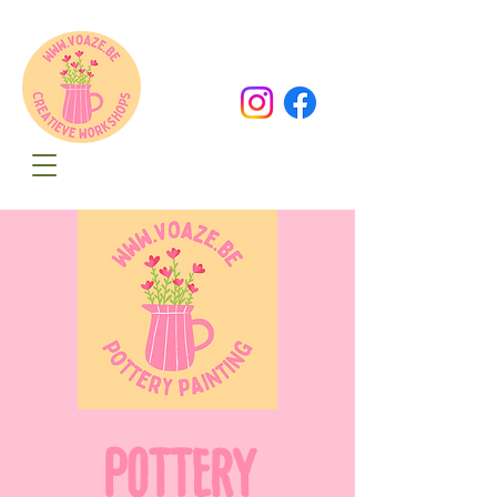
Oude Dorpsweg 78
8490 Varsenare
hello@voaze.be
POTTERY