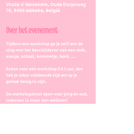
Voaze @ Varsenare, Oude Dorpsweg
78, 8490 Jabbeke, België
Over het evenement
Tijdens een workshop ga je zelf aan de 
slag met het beschilderen van een mok, 
vaasje, schaal, kommetje, bord, ...
Reken voor een workshop 2 à 3 uur, dan 
heb je zeker voldoende tijd om op je 
gemak bezig te zijn.
De workshopstaat open voor jong en oud, 
iedereen is meer dan welkom! 
Dus kinderen kunnen zeker ook aan de 
slag. Wel met wat hulp van 
mama/papa/tante/grootouders.
Boek gerust in groepjes dat zetten we 