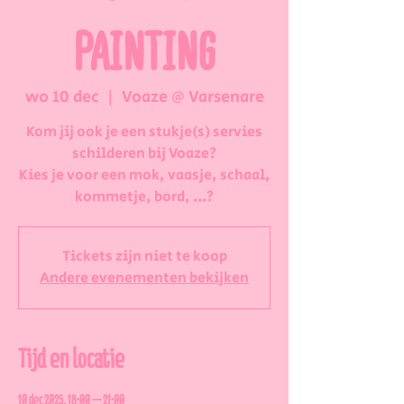
PAINTING
wo 10 dec
  |  
Voaze @ Varsenare
Kom jij ook je een stukje(s) servies
schilderen bij Voaze?
Kies je voor een mok, vaasje, schaal,
kommetje, bord, ...?
Tickets zijn niet te koop
Andere evenementen bekijken
Tijd en locatie
10 dec 2025, 18:00 – 21:00