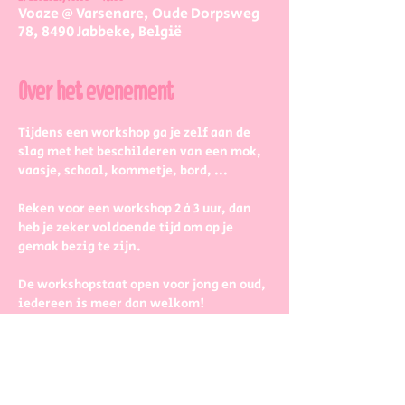
Voaze @ Varsenare, Oude Dorpsweg
78, 8490 Jabbeke, België
Over het evenement
Tijdens een workshop ga je zelf aan de 
slag met het beschilderen van een mok, 
vaasje, schaal, kommetje, bord, ...
Reken voor een workshop 2 à 3 uur, dan 
heb je zeker voldoende tijd om op je 
gemak bezig te zijn.
De workshopstaat open voor jong en oud, 
iedereen is meer dan welkom! 
Dus kinderen kunnen zeker ook aan de 
slag. Wel met wat hulp van 
mama/papa/tante/grootouders.
Boek gerust in groepjes dat zetten we 