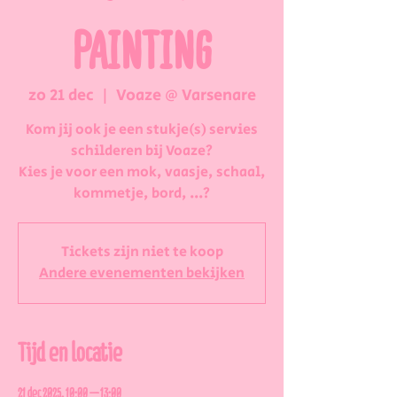
PAINTING
zo 21 dec
  |  
Voaze @ Varsenare
Kom jij ook je een stukje(s) servies
schilderen bij Voaze?
Kies je voor een mok, vaasje, schaal,
kommetje, bord, ...?
Tickets zijn niet te koop
Andere evenementen bekijken
Tijd en locatie
21 dec 2025, 10:00 – 13:00