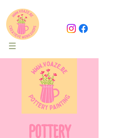
Oude Dorpsweg 78
8490 Varsenare
hello@voaze.be
POTTERY