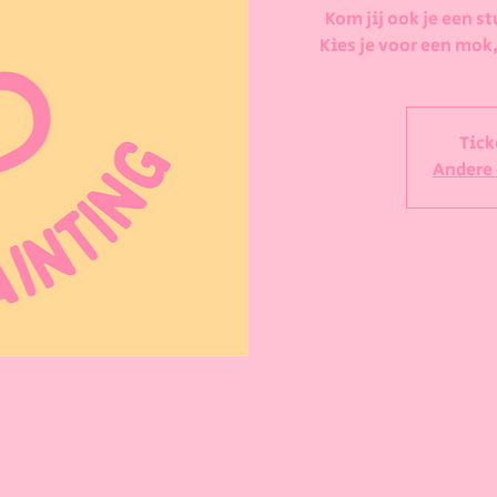
Kom jij ook je een st
Kies je voor een mok,
Tick
Andere