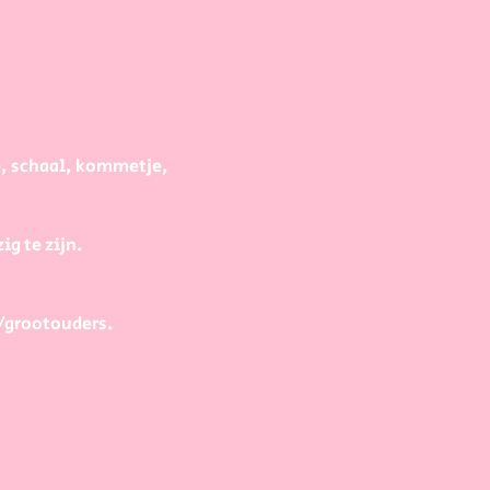
e, schaal, kommetje, 
g te zijn.
/grootouders.