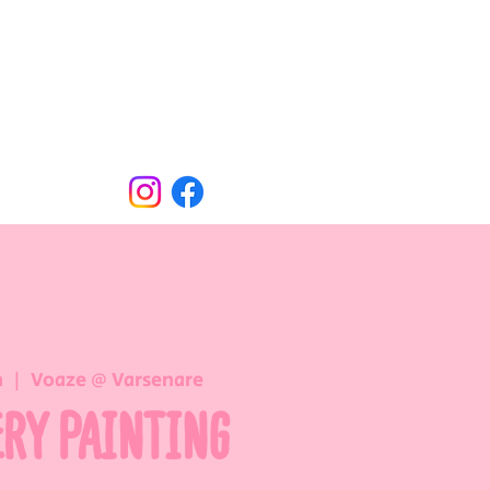
Oude Dorpsweg 78
8490 Varsenare
hello@voaze.be
n
  |  
Voaze @ Varsenare
ERY PAINTING