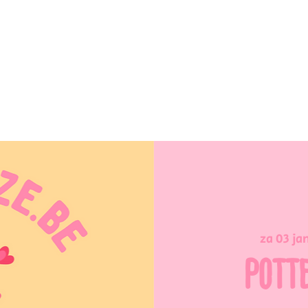
za 03 ja
POTT