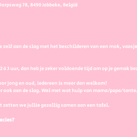
Dorpsweg 78, 8490 Jabbeke, België
e zelf aan de slag met het beschilderen van een mok, vaasj
à 3 uur, dan heb je zeker voldoende tijd om op je gemak bezi
or jong en oud, iedereen is meer dan welkom! 
r ook aan de slag. Wel met wat hulp van mama/papa/tante
t zetten we jullie gezellig samen aan een tafel.
ecies?