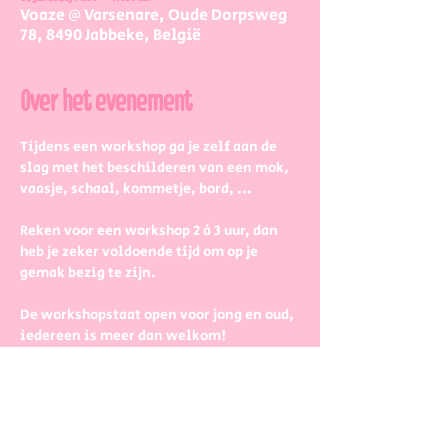
Voaze @ Varsenare, Oude Dorpsweg
78, 8490 Jabbeke, België
Over het evenement
Tijdens een workshop ga je zelf aan de 
slag met het beschilderen van een mok, 
vaasje, schaal, kommetje, bord, ...
Reken voor een workshop 2 à 3 uur, dan 
heb je zeker voldoende tijd om op je 
gemak bezig te zijn.
De workshopstaat open voor jong en oud, 
iedereen is meer dan welkom! 
Dus kinderen kunnen zeker ook aan de 
slag. Wel met wat hulp van 
mama/papa/tante/grootouders.
Boek gerust in groepjes dat zetten we 