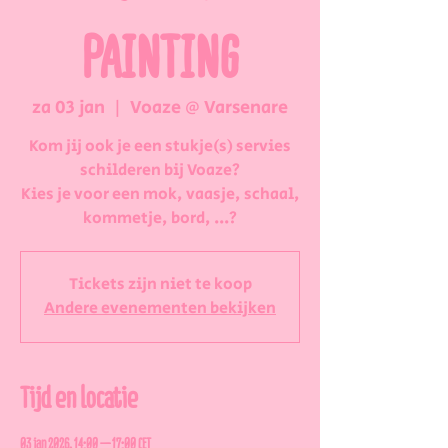
PAINTING
za 03 jan
  |  
Voaze @ Varsenare
Kom jij ook je een stukje(s) servies
schilderen bij Voaze?
Kies je voor een mok, vaasje, schaal,
kommetje, bord, ...?
Tickets zijn niet te koop
Andere evenementen bekijken
Tijd en locatie
03 jan 2026, 14:00 – 17:00 CET