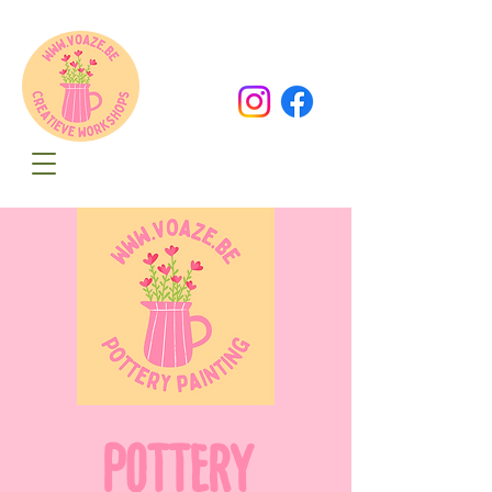
Oude Dorpsweg 78
8490 Varsenare
hello@voaze.be
POTTERY