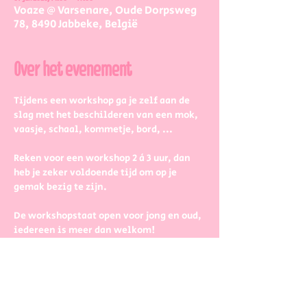
Voaze @ Varsenare, Oude Dorpsweg
78, 8490 Jabbeke, België
Over het evenement
Tijdens een workshop ga je zelf aan de 
slag met het beschilderen van een mok, 
vaasje, schaal, kommetje, bord, ...
Reken voor een workshop 2 à 3 uur, dan 
heb je zeker voldoende tijd om op je 
gemak bezig te zijn.
De workshopstaat open voor jong en oud, 
iedereen is meer dan welkom! 
Dus kinderen kunnen zeker ook aan de 
slag. Wel met wat hulp van 
mama/papa/tante/grootouders.
Boek gerust in groepjes dat zetten we 