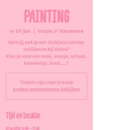
PAINTING
vr 09 jan
  |  
Voaze @ Varsenare
Kom jij ook je een stukje(s) servies
schilderen bij Voaze?
Kies je voor een mok, vaasje, schaal,
kommetje, bord, ...?
Tickets zijn niet te koop
Andere evenementen bekijken
Tijd en locatie
09 jan 2026, 14:00 – 17:00