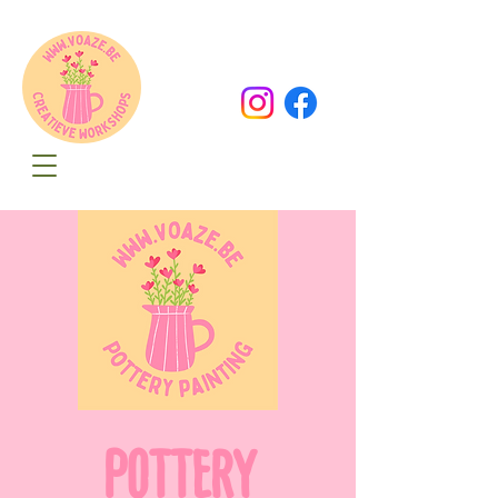
Oude Dorpsweg 78
8490 Varsenare
hello@voaze.be
POTTERY