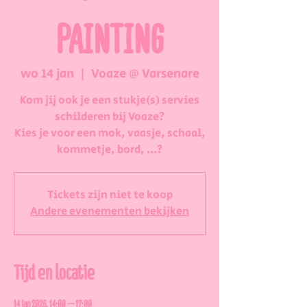
PAINTING
wo 14 jan
  |  
Voaze @ Varsenare
Kom jij ook je een stukje(s) servies
schilderen bij Voaze?
Kies je voor een mok, vaasje, schaal,
kommetje, bord, ...?
Tickets zijn niet te koop
Andere evenementen bekijken
Tijd en locatie
14 jan 2026, 14:00 – 17:00