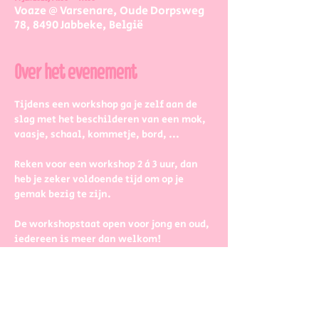
Voaze @ Varsenare, Oude Dorpsweg
78, 8490 Jabbeke, België
Over het evenement
Tijdens een workshop ga je zelf aan de 
slag met het beschilderen van een mok, 
vaasje, schaal, kommetje, bord, ...
Reken voor een workshop 2 à 3 uur, dan 
heb je zeker voldoende tijd om op je 
gemak bezig te zijn.
De workshopstaat open voor jong en oud, 
iedereen is meer dan welkom! 
Dus kinderen kunnen zeker ook aan de 
slag. Wel met wat hulp van 
mama/papa/tante/grootouders.
Boek gerust in groepjes dat zetten we 