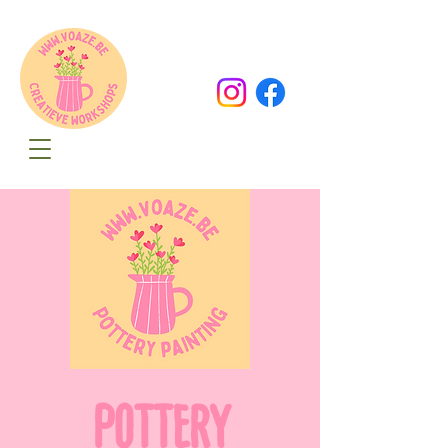
Oude Dorpsweg 78
8490 Varsenare
hello@voaze.be
POTTERY