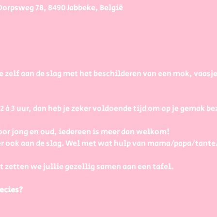
Dorpsweg 78, 8490 Jabbeke, België
e zelf aan de slag met het beschilderen van een mok, vaasj
à 3 uur, dan heb je zeker voldoende tijd om op je gemak bezi
or jong en oud, iedereen is meer dan welkom! 
r ook aan de slag. Wel met wat hulp van mama/papa/tante
t zetten we jullie gezellig samen aan een tafel.
ecies?