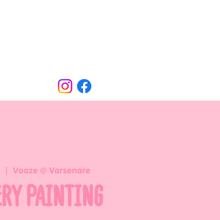
Oude Dorpsweg 78
8490 Varsenare
hello@voaze.be
n
  |  
Voaze @ Varsenare
ERY PAINTING