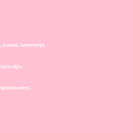
e, schaal, kommetje, 
g te zijn.
/grootouders.