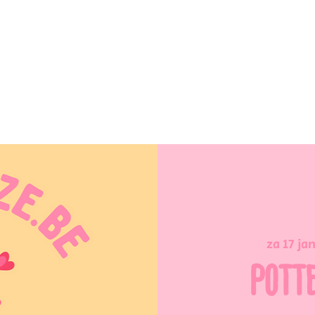
za 17 ja
POTT