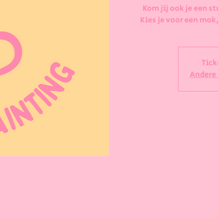
Kom jij ook je een st
Kies je voor een mok,
Tick
Andere