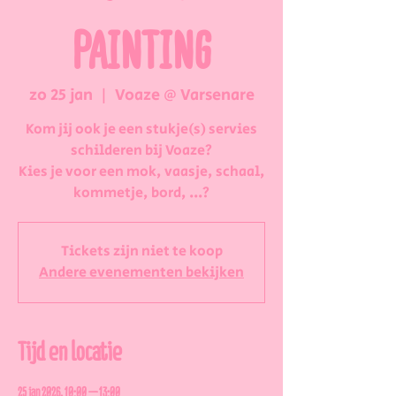
PAINTING
zo 25 jan
  |  
Voaze @ Varsenare
Kom jij ook je een stukje(s) servies
schilderen bij Voaze?
Kies je voor een mok, vaasje, schaal,
kommetje, bord, ...?
Tickets zijn niet te koop
Andere evenementen bekijken
Tijd en locatie
25 jan 2026, 10:00 – 13:00