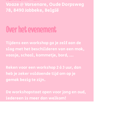
Voaze @ Varsenare, Oude Dorpsweg
78, 8490 Jabbeke, België
Over het evenement
Tijdens een workshop ga je zelf aan de 
slag met het beschilderen van een mok, 
vaasje, schaal, kommetje, bord, ...
Reken voor een workshop 2 à 3 uur, dan 
heb je zeker voldoende tijd om op je 
gemak bezig te zijn.
De workshopstaat open voor jong en oud, 
iedereen is meer dan welkom! 
Dus kinderen kunnen zeker ook aan de 
slag. Wel met wat hulp van 
mama/papa/tante/grootouders.
Boek gerust in groepjes dat zetten we 