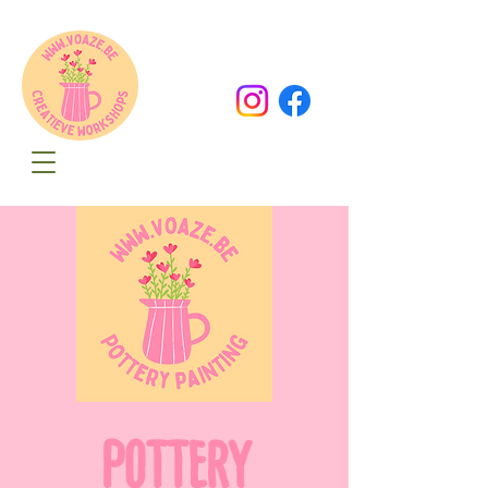
Oude Dorpsweg 78
8490 Varsenare
hello@voaze.be
POTTERY