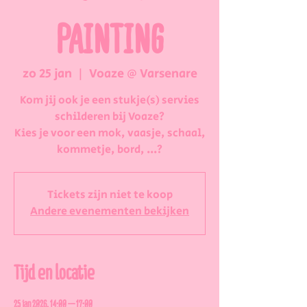
PAINTING
zo 25 jan
  |  
Voaze @ Varsenare
Kom jij ook je een stukje(s) servies
schilderen bij Voaze?
Kies je voor een mok, vaasje, schaal,
kommetje, bord, ...?
Tickets zijn niet te koop
Andere evenementen bekijken
Tijd en locatie
25 jan 2026, 14:00 – 17:00