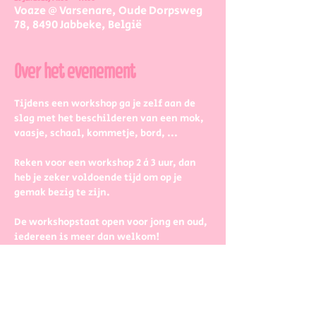
Voaze @ Varsenare, Oude Dorpsweg
78, 8490 Jabbeke, België
Over het evenement
Tijdens een workshop ga je zelf aan de 
slag met het beschilderen van een mok, 
vaasje, schaal, kommetje, bord, ...
Reken voor een workshop 2 à 3 uur, dan 
heb je zeker voldoende tijd om op je 
gemak bezig te zijn.
De workshopstaat open voor jong en oud, 
iedereen is meer dan welkom! 
Dus kinderen kunnen zeker ook aan de 
slag. Wel met wat hulp van 
mama/papa/tante/grootouders.
Boek gerust in groepjes dat zetten we 