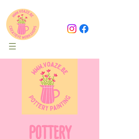
Oude Dorpsweg 78
8490 Varsenare
hello@voaze.be
POTTERY