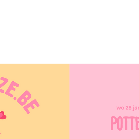
wo 28 ja
POTT