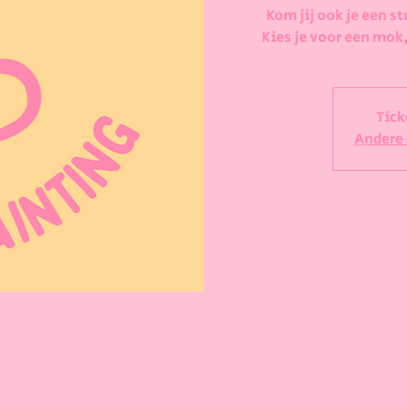
Kom jij ook je een st
Kies je voor een mok,
Tick
Andere