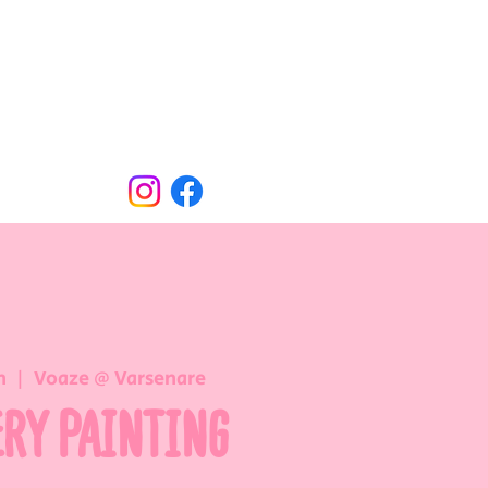
Oude Dorpsweg 78
8490 Varsenare
hello@voaze.be
n
  |  
Voaze @ Varsenare
ERY PAINTING