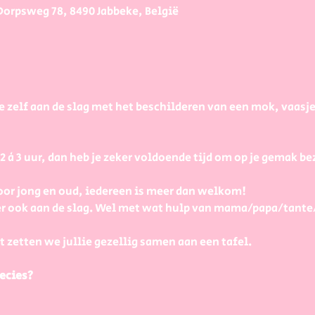
Dorpsweg 78, 8490 Jabbeke, België
e zelf aan de slag met het beschilderen van een mok, vaasj
à 3 uur, dan heb je zeker voldoende tijd om op je gemak bezi
or jong en oud, iedereen is meer dan welkom! 
r ook aan de slag. Wel met wat hulp van mama/papa/tante
t zetten we jullie gezellig samen aan een tafel.
ecies?