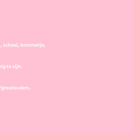
e, schaal, kommetje, 
g te zijn.
/grootouders.