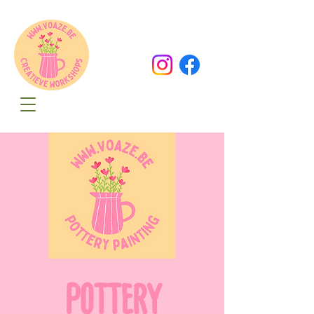
Oude Dorpsweg 78
8490 Varsenare
hello@voaze.be
POTTERY