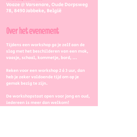
Voaze @ Varsenare, Oude Dorpsweg
78, 8490 Jabbeke, België
Over het evenement
Tijdens een workshop ga je zelf aan de 
slag met het beschilderen van een mok, 
vaasje, schaal, kommetje, bord, ...
Reken voor een workshop 2 à 3 uur, dan 
heb je zeker voldoende tijd om op je 
gemak bezig te zijn.
De workshopstaat open voor jong en oud, 
iedereen is meer dan welkom! 
Dus kinderen kunnen zeker ook aan de 
slag. Wel met wat hulp van 
mama/papa/tante/grootouders.
Boek gerust in groepjes dat zetten we 