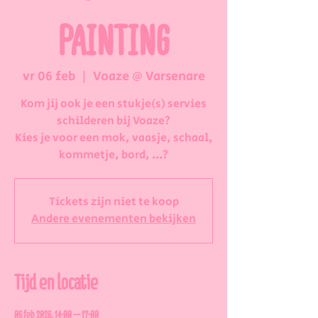
PAINTING
vr 06 feb
  |  
Voaze @ Varsenare
Kom jij ook je een stukje(s) servies
schilderen bij Voaze?
Kies je voor een mok, vaasje, schaal,
kommetje, bord, ...?
Tickets zijn niet te koop
Andere evenementen bekijken
Tijd en locatie
06 feb 2026, 14:00 – 17:00