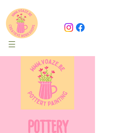
Oude Dorpsweg 78
8490 Varsenare
hello@voaze.be
POTTERY