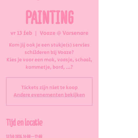
PAINTING
vr 13 feb
  |  
Voaze @ Varsenare
Kom jij ook je een stukje(s) servies
schilderen bij Voaze?
Kies je voor een mok, vaasje, schaal,
kommetje, bord, ...?
Tickets zijn niet te koop
Andere evenementen bekijken
Tijd en locatie
13 feb 2026, 14:00 – 17:00