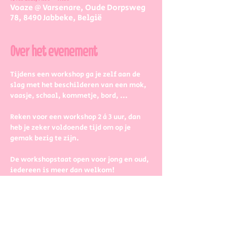
Voaze @ Varsenare, Oude Dorpsweg
78, 8490 Jabbeke, België
Over het evenement
Tijdens een workshop ga je zelf aan de 
slag met het beschilderen van een mok, 
vaasje, schaal, kommetje, bord, ...
Reken voor een workshop 2 à 3 uur, dan 
heb je zeker voldoende tijd om op je 
gemak bezig te zijn.
De workshopstaat open voor jong en oud, 
iedereen is meer dan welkom! 
Dus kinderen kunnen zeker ook aan de 
slag. Wel met wat hulp van 
mama/papa/tante/grootouders.
Boek gerust in groepjes dat zetten we 