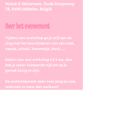
Voaze @ Varsenare, Oude Dorpsweg
78, 8490 Jabbeke, België
Over het evenement
Tijdens een workshop ga je zelf aan de 
slag met het beschilderen van een mok, 
vaasje, schaal, kommetje, bord, ...
Reken voor een workshop 2 à 3 uur, dan 
heb je zeker voldoende tijd om op je 
gemak bezig te zijn.
De workshopstaat open voor jong en oud, 
iedereen is meer dan welkom! 
Dus kinderen kunnen zeker ook aan de 
slag. Wel met wat hulp van 
mama/papa/tante/grootouders.
Boek gerust in groepjes dat zetten we 