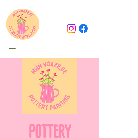
Oude Dorpsweg 78
8490 Varsenare
hello@voaze.be
POTTERY