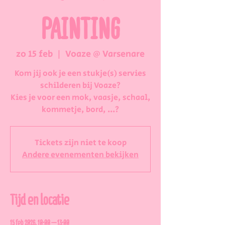
PAINTING
zo 15 feb
  |  
Voaze @ Varsenare
Kom jij ook je een stukje(s) servies
schilderen bij Voaze?
Kies je voor een mok, vaasje, schaal,
kommetje, bord, ...?
Tickets zijn niet te koop
Andere evenementen bekijken
Tijd en locatie
15 feb 2026, 10:00 – 13:00