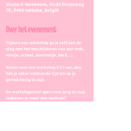
Voaze @ Varsenare, Oude Dorpsweg
78, 8490 Jabbeke, België
Over het evenement
Tijdens een workshop ga je zelf aan de 
slag met het beschilderen van een mok, 
vaasje, schaal, kommetje, bord, ...
Reken voor een workshop 2 à 3 uur, dan 
heb je zeker voldoende tijd om op je 
gemak bezig te zijn.
De workshopstaat open voor jong en oud, 
iedereen is meer dan welkom! 
Dus kinderen kunnen zeker ook aan de 
slag. Wel met wat hulp van 
mama/papa/tante/grootouders.
Boek gerust in groepjes dat zetten we 