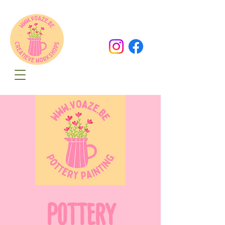
Oude Dorpsweg 78
8490 Varsenare
hello@voaze.be
POTTERY