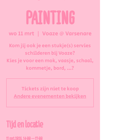
PAINTING
wo 11 mrt
  |  
Voaze @ Varsenare
Kom jij ook je een stukje(s) servies
schilderen bij Voaze?
Kies je voor een mok, vaasje, schaal,
kommetje, bord, ...?
Tickets zijn niet te koop
Andere evenementen bekijken
Tijd en locatie
11 mrt 2026, 14:00 – 17:00