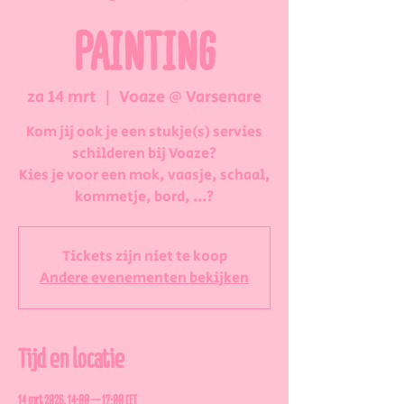
PAINTING
za 14 mrt
  |  
Voaze @ Varsenare
Kom jij ook je een stukje(s) servies
schilderen bij Voaze?
Kies je voor een mok, vaasje, schaal,
kommetje, bord, ...?
Tickets zijn niet te koop
Andere evenementen bekijken
Tijd en locatie
14 mrt 2026, 14:00 – 17:00 CET