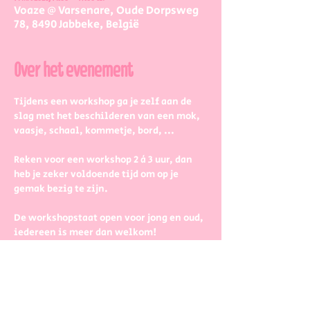
Voaze @ Varsenare, Oude Dorpsweg
78, 8490 Jabbeke, België
Over het evenement
Tijdens een workshop ga je zelf aan de 
slag met het beschilderen van een mok, 
vaasje, schaal, kommetje, bord, ...
Reken voor een workshop 2 à 3 uur, dan 
heb je zeker voldoende tijd om op je 
gemak bezig te zijn.
De workshopstaat open voor jong en oud, 
iedereen is meer dan welkom! 
Dus kinderen kunnen zeker ook aan de 
slag. Wel met wat hulp van 
mama/papa/tante/grootouders.
Boek gerust in groepjes dat zetten we 