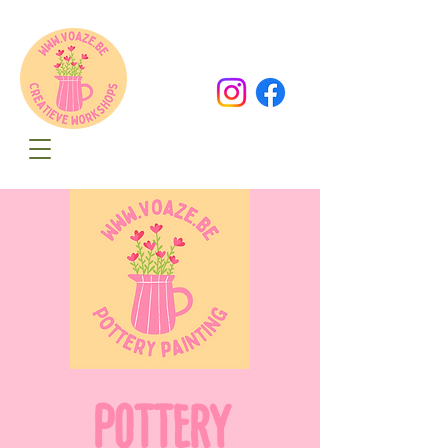
Oude Dorpsweg 78
8490 Varsenare
hello@voaze.be
POTTERY