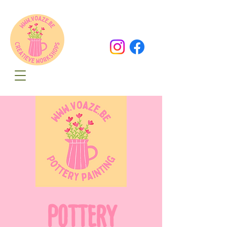
Oude Dorpsweg 78
8490 Varsenare
hello@voaze.be
POTTERY