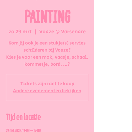
PAINTING
zo 29 mrt
  |  
Voaze @ Varsenare
Kom jij ook je een stukje(s) servies
schilderen bij Voaze?
Kies je voor een mok, vaasje, schaal,
kommetje, bord, ...?
Tickets zijn niet te koop
Andere evenementen bekijken
Tijd en locatie
29 mrt 2026, 14:00 – 17:00