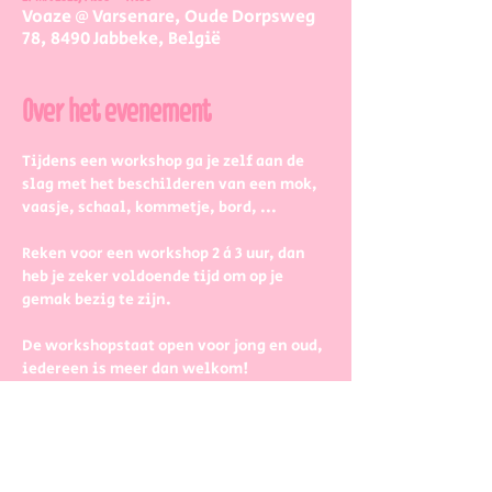
Voaze @ Varsenare, Oude Dorpsweg
78, 8490 Jabbeke, België
Over het evenement
Tijdens een workshop ga je zelf aan de 
slag met het beschilderen van een mok, 
vaasje, schaal, kommetje, bord, ...
Reken voor een workshop 2 à 3 uur, dan 
heb je zeker voldoende tijd om op je 
gemak bezig te zijn.
De workshopstaat open voor jong en oud, 
iedereen is meer dan welkom! 
Dus kinderen kunnen zeker ook aan de 
slag. Wel met wat hulp van 
mama/papa/tante/grootouders.
Boek gerust in groepjes dat zetten we 