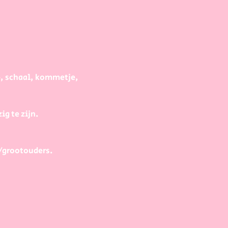
e, schaal, kommetje, 
g te zijn.
/grootouders.