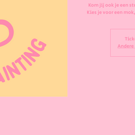
Kom jij ook je een st
Kies je voor een mok,
Tick
Andere