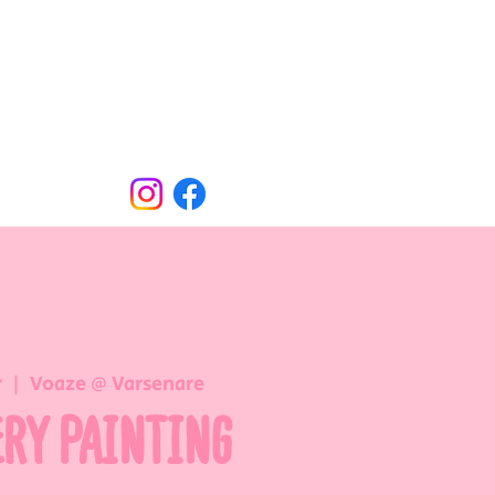
Oude Dorpsweg 78
8490 Varsenare
hello@voaze.be
r
  |  
Voaze @ Varsenare
ERY PAINTING