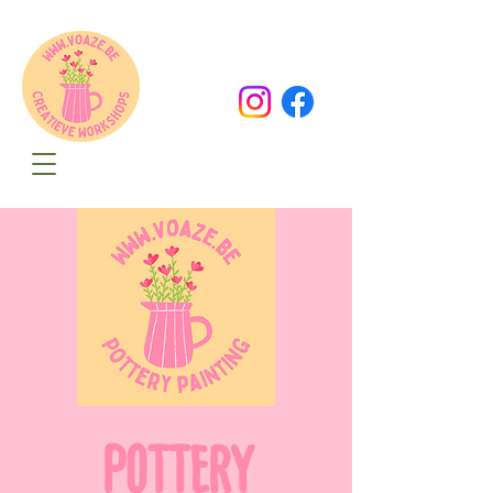
Oude Dorpsweg 78
8490 Varsenare
hello@voaze.be
POTTERY