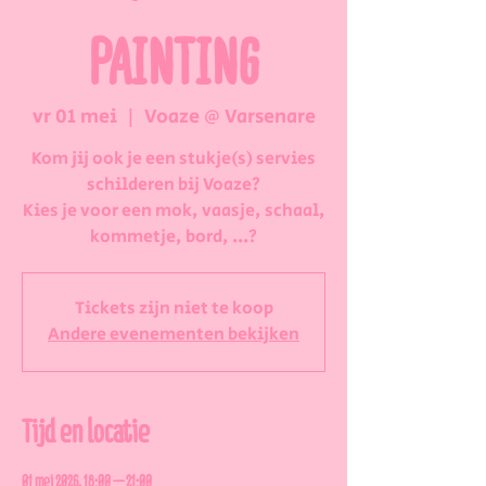
PAINTING
vr 01 mei
  |  
Voaze @ Varsenare
Kom jij ook je een stukje(s) servies
schilderen bij Voaze?
Kies je voor een mok, vaasje, schaal,
kommetje, bord, ...?
Tickets zijn niet te koop
Andere evenementen bekijken
Tijd en locatie
01 mei 2026, 18:00 – 21:00