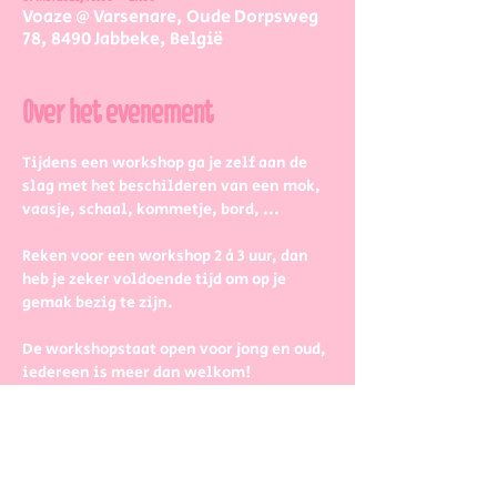
Voaze @ Varsenare, Oude Dorpsweg
78, 8490 Jabbeke, België
Over het evenement
Tijdens een workshop ga je zelf aan de 
slag met het beschilderen van een mok, 
vaasje, schaal, kommetje, bord, ...
Reken voor een workshop 2 à 3 uur, dan 
heb je zeker voldoende tijd om op je 
gemak bezig te zijn.
De workshopstaat open voor jong en oud, 
iedereen is meer dan welkom! 
Dus kinderen kunnen zeker ook aan de 
slag. Wel met wat hulp van 
mama/papa/tante/grootouders.
Boek gerust in groepjes dan zetten we 