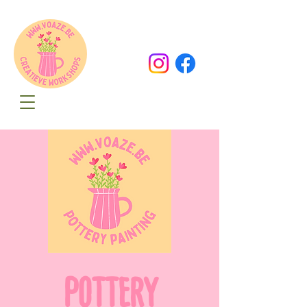
Oude Dorpsweg 78
8490 Varsenare
hello@voaze.be
POTTERY