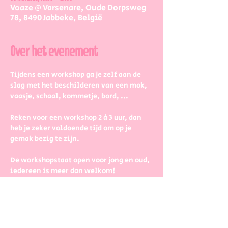
Voaze @ Varsenare, Oude Dorpsweg
78, 8490 Jabbeke, België
Over het evenement
Tijdens een workshop ga je zelf aan de 
slag met het beschilderen van een mok, 
vaasje, schaal, kommetje, bord, ...
Reken voor een workshop 2 à 3 uur, dan 
heb je zeker voldoende tijd om op je 
gemak bezig te zijn.
De workshopstaat open voor jong en oud, 
iedereen is meer dan welkom! 
Dus kinderen kunnen zeker ook aan de 
slag. Wel met wat hulp van 
mama/papa/tante/grootouders.
Boek gerust in groepjes dan zetten we 