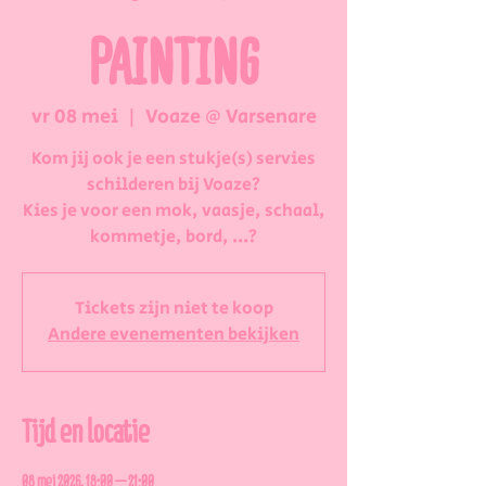
PAINTING
vr 08 mei
  |  
Voaze @ Varsenare
Kom jij ook je een stukje(s) servies
schilderen bij Voaze?
Kies je voor een mok, vaasje, schaal,
kommetje, bord, ...?
Tickets zijn niet te koop
Andere evenementen bekijken
Tijd en locatie
08 mei 2026, 18:00 – 21:00