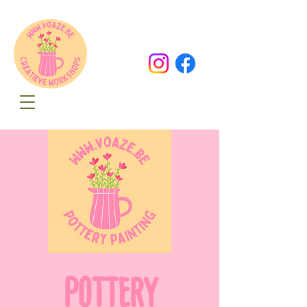
Oude Dorpsweg 78
8490 Varsenare
hello@voaze.be
POTTERY