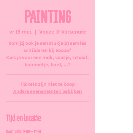
PAINTING
vr 15 mei
  |  
Voaze @ Varsenare
Kom jij ook je een stukje(s) servies
schilderen bij Voaze?
Kies je voor een mok, vaasje, schaal,
kommetje, bord, ...?
Tickets zijn niet te koop
Andere evenementen bekijken
Tijd en locatie
15 mei 2026, 14:00 – 17:00