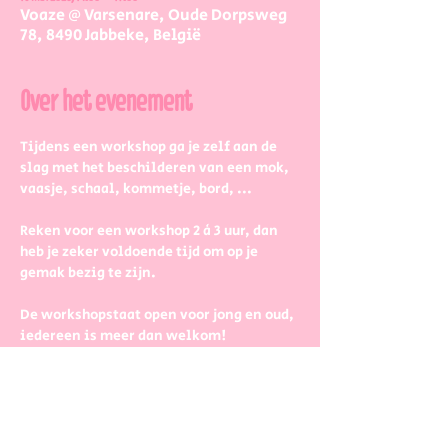
Voaze @ Varsenare, Oude Dorpsweg
78, 8490 Jabbeke, België
Over het evenement
Tijdens een workshop ga je zelf aan de 
slag met het beschilderen van een mok, 
vaasje, schaal, kommetje, bord, ...
Reken voor een workshop 2 à 3 uur, dan 
heb je zeker voldoende tijd om op je 
gemak bezig te zijn.
De workshopstaat open voor jong en oud, 
iedereen is meer dan welkom! 
Dus kinderen kunnen zeker ook aan de 
slag. Wel met wat hulp van 
mama/papa/tante/grootouders.
Boek gerust in groepjes dan zetten we 