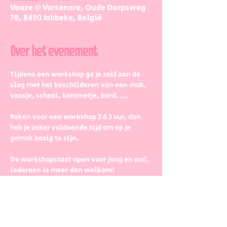
Voaze @ Varsenare, Oude Dorpsweg
78, 8490 Jabbeke, België
Over het evenement
Tijdens een workshop ga je zelf aan de 
slag met het beschilderen van een mok, 
vaasje, schaal, kommetje, bord, ...
Reken voor een workshop 2 à 3 uur, dan 
heb je zeker voldoende tijd om op je 
gemak bezig te zijn.
De workshopstaat open voor jong en oud, 
iedereen is meer dan welkom! 
Dus kinderen kunnen zeker ook aan de 
slag. Wel met wat hulp van 
mama/papa/tante/grootouders.
Boek gerust in groepjes dan zetten we 