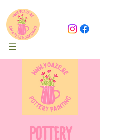
Oude Dorpsweg 78
8490 Varsenare
hello@voaze.be
POTTERY