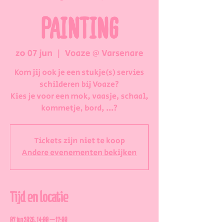
PAINTING
zo 07 jun
  |  
Voaze @ Varsenare
Kom jij ook je een stukje(s) servies
schilderen bij Voaze?
Kies je voor een mok, vaasje, schaal,
kommetje, bord, ...?
Tickets zijn niet te koop
Andere evenementen bekijken
Tijd en locatie
07 jun 2026, 14:00 – 17:00