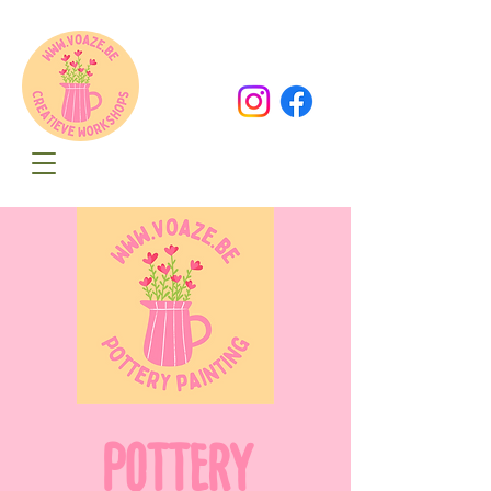
Oude Dorpsweg 78
8490 Varsenare
hello@voaze.be
POTTERY