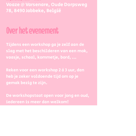
Voaze @ Varsenare, Oude Dorpsweg
78, 8490 Jabbeke, België
Over het evenement
Tijdens een workshop ga je zelf aan de 
slag met het beschilderen van een mok, 
vaasje, schaal, kommetje, bord, ...
Reken voor een workshop 2 à 3 uur, dan 
heb je zeker voldoende tijd om op je 
gemak bezig te zijn.
De workshopstaat open voor jong en oud, 
iedereen is meer dan welkom! 
Dus kinderen kunnen zeker ook aan de 
slag. Wel met wat hulp van 
mama/papa/tante/grootouders.
Boek gerust in groepjes dan zetten we 