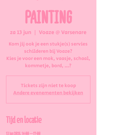
PAINTING
za 13 jun
  |  
Voaze @ Varsenare
Kom jij ook je een stukje(s) servies
schilderen bij Voaze?
Kies je voor een mok, vaasje, schaal,
kommetje, bord, ...?
Tickets zijn niet te koop
Andere evenementen bekijken
Tijd en locatie
13 jun 2026, 14:00 – 17:00