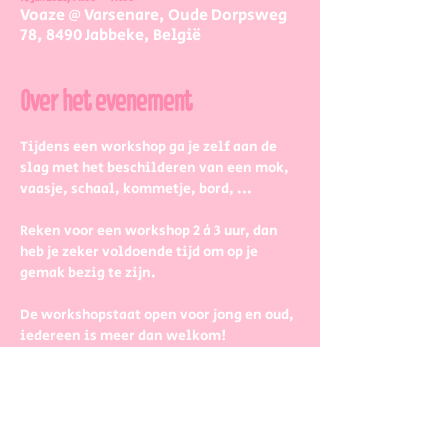
Voaze @ Varsenare, Oude Dorpsweg
78, 8490 Jabbeke, België
Over het evenement
Tijdens een workshop ga je zelf aan de 
slag met het beschilderen van een mok, 
vaasje, schaal, kommetje, bord, ...
Reken voor een workshop 2 à 3 uur, dan 
heb je zeker voldoende tijd om op je 
gemak bezig te zijn.
De workshopstaat open voor jong en oud, 
iedereen is meer dan welkom! 
Dus kinderen kunnen zeker ook aan de 
slag. Wel met wat hulp van 
mama/papa/tante/grootouders.
Boek gerust in groepjes dan zetten we 