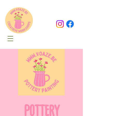
Oude Dorpsweg 78
8490 Varsenare
hello@voaze.be
POTTERY