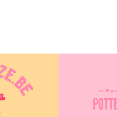
vr 26 ju
POTT