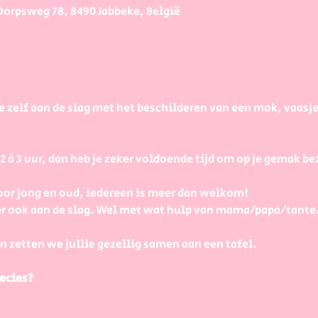
Dorpsweg 78, 8490 Jabbeke, België
e zelf aan de slag met het beschilderen van een mok, vaasj
à 3 uur, dan heb je zeker voldoende tijd om op je gemak bezi
or jong en oud, iedereen is meer dan welkom! 
r ook aan de slag. Wel met wat hulp van mama/papa/tante
n zetten we jullie gezellig samen aan een tafel.
ecies?