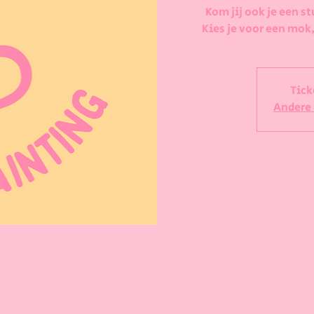
Kom jij ook je een st
Kies je voor een mok,
Tick
Andere