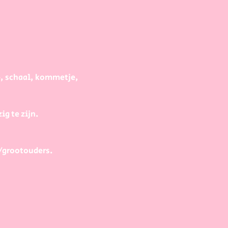
e, schaal, kommetje, 
g te zijn.
/grootouders.