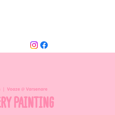
Oude Dorpsweg 78
8490 Varsenare
hello@voaze.be
n
  |  
Voaze @ Varsenare
ERY PAINTING