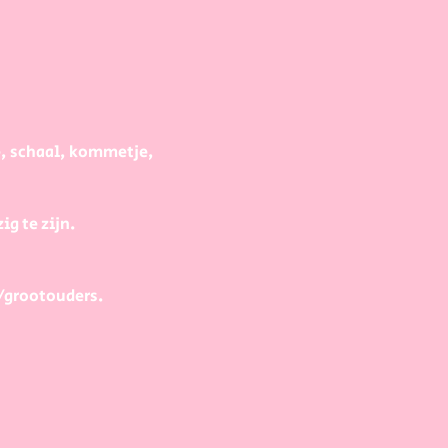
e, schaal, kommetje, 
g te zijn.
/grootouders.