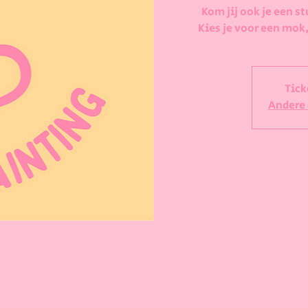
Kom jij ook je een st
Kies je voor een mok,
Tick
Andere