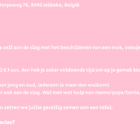
Dorpsweg 78, 8490 Jabbeke, België
e zelf aan de slag met het beschilderen van een mok, vaasj
à 3 uur, dan heb je zeker voldoende tijd om op je gemak bezi
or jong en oud, iedereen is meer dan welkom! 
r ook aan de slag. Wel met wat hulp van mama/papa/tante
n zetten we jullie gezellig samen aan een tafel.
ecies?