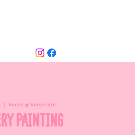
Oude Dorpsweg 78
8490 Varsenare
hello@voaze.be
n
  |  
Voaze @ Varsenare
ERY PAINTING