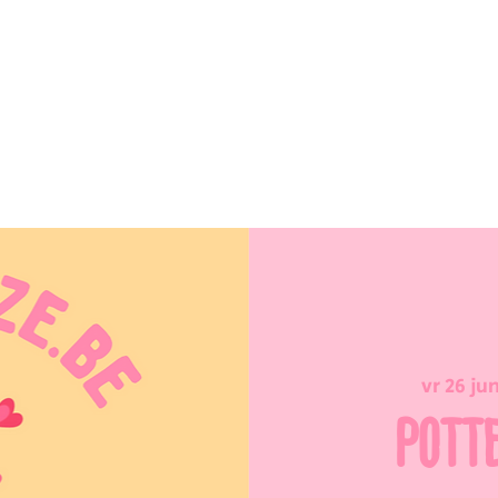
vr 26 ju
POTT