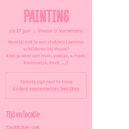
PAINTING
za 27 jun
  |  
Voaze @ Varsenare
Kom jij ook je een stukje(s) servies
schilderen bij Voaze?
Kies je voor een mok, vaasje, schaal,
kommetje, bord, ...?
Tickets zijn niet te koop
Andere evenementen bekijken
Tijd en locatie
27 jun 2026, 10:00 – 13:00