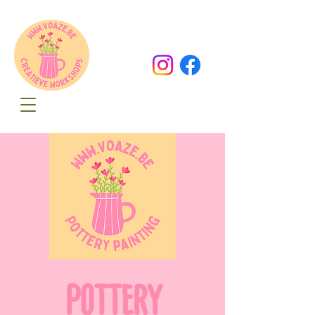
Oude Dorpsweg 78
8490 Varsenare
hello@voaze.be
POTTERY