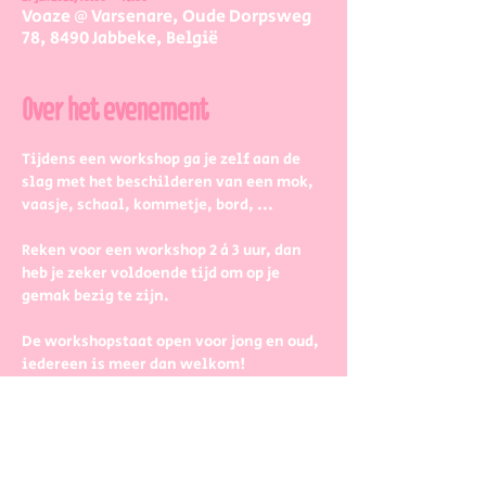
Voaze @ Varsenare, Oude Dorpsweg
78, 8490 Jabbeke, België
Over het evenement
Tijdens een workshop ga je zelf aan de 
slag met het beschilderen van een mok, 
vaasje, schaal, kommetje, bord, ...
Reken voor een workshop 2 à 3 uur, dan 
heb je zeker voldoende tijd om op je 
gemak bezig te zijn.
De workshopstaat open voor jong en oud, 
iedereen is meer dan welkom! 
Dus kinderen kunnen zeker ook aan de 
slag. Wel met wat hulp van 
mama/papa/tante/grootouders.
Boek gerust in groepjes dan zetten we 