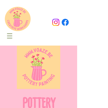
Oude Dorpsweg 78
8490 Varsenare
hello@voaze.be
POTTERY