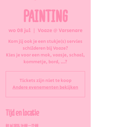
PAINTING
wo 08 jul
  |  
Voaze @ Varsenare
Kom jij ook je een stukje(s) servies
schilderen bij Voaze?
Kies je voor een mok, vaasje, schaal,
kommetje, bord, ...?
Tickets zijn niet te koop
Andere evenementen bekijken
Tijd en locatie
08 jul 2026, 14:00 – 17:00