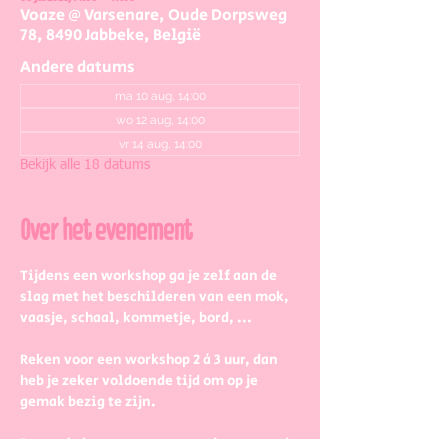
Voaze @ Varsenare, Oude Dorpsweg
78, 8490 Jabbeke, België
Andere datums
ma 10 aug, 14:00
wo 12 aug, 14:00
vr 14 aug, 14:00
Bekijk alle 18 datums
Over het evenement
Tijdens een workshop ga je zelf aan de 
slag met het beschilderen van een mok, 
vaasje, schaal, kommetje, bord, ...
Reken voor een workshop 2 à 3 uur, dan 
heb je zeker voldoende tijd om op je 
gemak bezig te zijn.
De workshopstaat open voor jong en oud, 