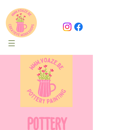
Oude Dorpsweg 78
8490 Varsenare
hello@voaze.be
POTTERY