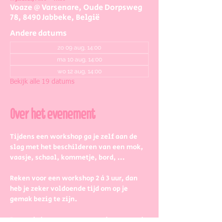
Voaze @ Varsenare, Oude Dorpsweg
78, 8490 Jabbeke, België
Andere datums
zo 09 aug, 14:00
ma 10 aug, 14:00
wo 12 aug, 14:00
Bekijk alle 19 datums
Over het evenement
Tijdens een workshop ga je zelf aan de 
slag met het beschilderen van een mok, 
vaasje, schaal, kommetje, bord, ...
Reken voor een workshop 2 à 3 uur, dan 
heb je zeker voldoende tijd om op je 
gemak bezig te zijn.
De workshopstaat open voor jong en oud, 