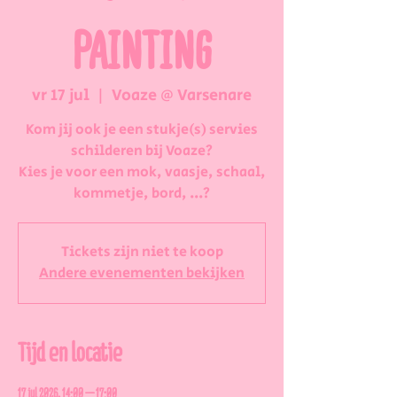
PAINTING
vr 17 jul
  |  
Voaze @ Varsenare
Kom jij ook je een stukje(s) servies
schilderen bij Voaze?
Kies je voor een mok, vaasje, schaal,
kommetje, bord, ...?
Tickets zijn niet te koop
Andere evenementen bekijken
Tijd en locatie
17 jul 2026, 14:00 – 17:00