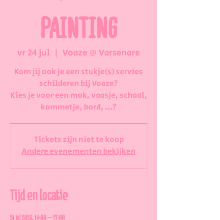
PAINTING
vr 24 jul
  |  
Voaze @ Varsenare
Kom jij ook je een stukje(s) servies
schilderen bij Voaze?
Kies je voor een mok, vaasje, schaal,
kommetje, bord, ...?
Tickets zijn niet te koop
Andere evenementen bekijken
Tijd en locatie
24 jul 2026, 14:00 – 17:00