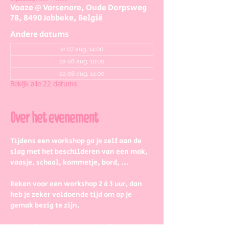
Voaze @ Varsenare, Oude Dorpsweg
78, 8490 Jabbeke, België
Andere datums
vr 07 aug, 14:00
za 08 aug, 10:00
za 08 aug, 14:00
Bekijk alle 22 datums
Over het evenement
Tijdens een workshop ga je zelf aan de 
slag met het beschilderen van een mok, 
vaasje, schaal, kommetje, bord, ...
Reken voor een workshop 2 à 3 uur, dan 
heb je zeker voldoende tijd om op je 
gemak bezig te zijn.
De workshopstaat open voor jong en oud, 