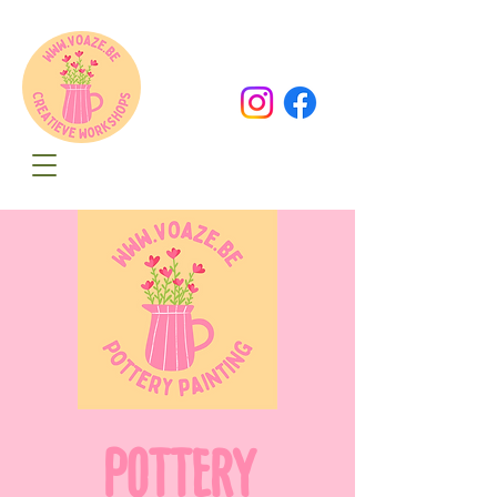
Oude Dorpsweg 78
8490 Varsenare
hello@voaze.be
POTTERY