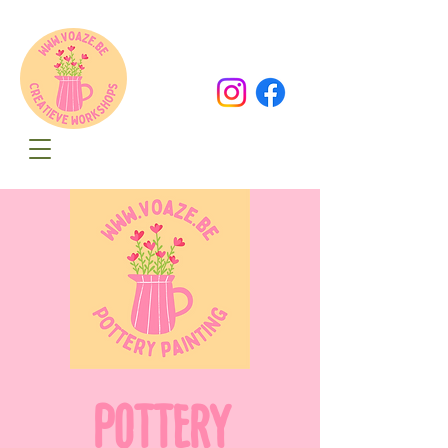
Oude Dorpsweg 78
8490 Varsenare
hello@voaze.be
POTTERY