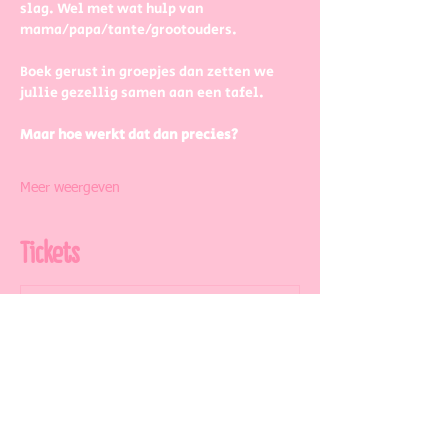
slag. Wel met wat hulp van 
mama/papa/tante/grootouders.
Boek gerust in groepjes dan zetten we 
jullie gezellig samen aan een tafel.
Maar hoe werkt dat dan precies?
Meer weergeven
Tickets
Soort ticket
Paint your pottery
Meer info
Prijs