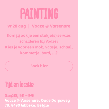
PAINTING
vr 28 aug
  |  
Voaze @ Varsenare
Kom jij ook je een stukje(s) servies
schilderen bij Voaze?
Kies je voor een mok, vaasje, schaal,
kommetje, bord, ...?
Boek hier
Tijd en locatie
28 aug 2026, 14:00 – 17:00
Voaze @ Varsenare, Oude Dorpsweg
78, 8490 Jabbeke, België