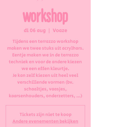
workshop
di 06 aug
  |  
Voaze
Tijdens een terrazzo workshop
maken we twee stuks uit acrylhars.
Eentje maken we in de terrazzo
techniek en voor de andere kiezen
we een effen kleurtje.
Je kan zelf kiezen uit heel veel
verschillende vormen (bv.
schaaltjes, vaasjes,
kaarsenhouders, onderzetters, ...)
Tickets zijn niet te koop
Andere evenementen bekijken