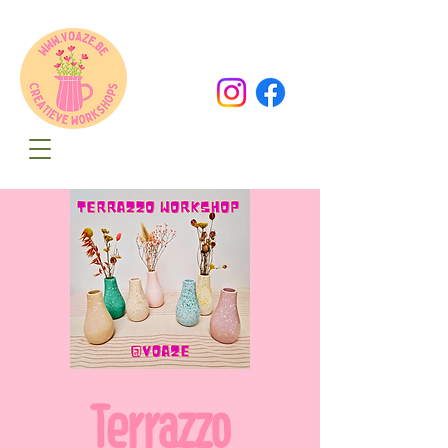
Oude Dorpsweg 78
8490 Varsenare
hello@voaze.be
Terrazzo