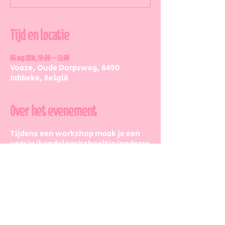
Tijd en locatie
06 aug 2024, 10:00 – 13:00
Voaze, Oude Dorpsweg, 8490
Jabbeke, België
Over het evenement
Tijdens een workshop maak je een
vaasje/kandelaar/schaaltje/onderze
tter/... in acrylhars, waarbij je zelf
twee vormen en kleurtjes kiest. We
werken o.a. met de terrazzo
techniek.
Samen doorlopen we alle stappen,
ik help je doorheen het volledige
proces van acrylhars.
De workshop duurt 3 uur, tussendoor