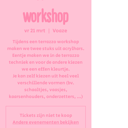
workshop
vr 21 mrt
  |  
Voaze
Tijdens een terrazzo workshop
maken we twee stuks uit acrylhars.
Eentje maken we in de terrazzo
techniek en voor de andere kiezen
we een effen kleurtje.
Je kan zelf kiezen uit heel veel
verschillende vormen (bv.
schaaltjes, vaasjes,
kaarsenhouders, onderzetters, ...)
Tickets zijn niet te koop
Andere evenementen bekijken