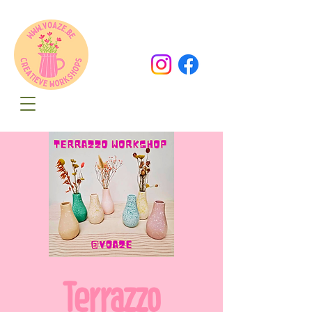
Oude Dorpsweg 78
8490 Varsenare
hello@voaze.be
Terrazzo