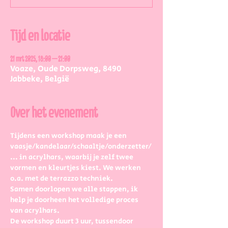
Tijd en locatie
21 mrt 2025, 18:00 – 21:00
Voaze, Oude Dorpsweg, 8490
Jabbeke, België
Over het evenement
Tijdens een workshop maak je een 
vaasje/kandelaar/schaaltje/onderzetter/
... in acrylhars, waarbij je zelf twee 
vormen en kleurtjes kiest. We werken 
o.a. met de terrazzo techniek.
Samen doorlopen we alle stappen, ik 
help je doorheen het volledige proces 
van acrylhars. 
De workshop duurt 3 uur, tussendoor 