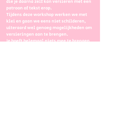
die je daarna zelf kan versieren met een 
patroon of tekst erop. 
Tijdens deze workshop werken we met 
klei en gaan we eens niet schilderen, 
uiteraard wel genoeg mogelijkheden om 
versieringen aan te brengen.
Je hoeft helemaal niets mee te brengen 
of te kunnen, Ellen & Lot begeleiden je 
heel graag en voorzien alle materialen. 
Achteraf worden de kersthangers nog 
gebakken in de keramiekoven en 
glazuren wij ze met een transparant 
glazuur zodat het allemaal shiny 
kerstwensen zijn als jij ze komt ophalen. 
Een leuk ideetje om in je kerstboom te 
hangen of met een tekstje op om kado te 
geven aan iemand die je graag ziet. 
Meer weergeven