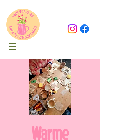
Oude Dorpsweg 78
8490 Varsenare
hello@voaze.be
Warme