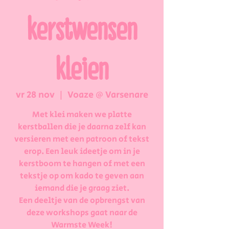
kerstwensen
kleien
vr 28 nov
  |  
Voaze @ Varsenare
Met klei maken we platte
kerstballen die je daarna zelf kan
versieren met een patroon of tekst
erop. Een leuk ideetje om in je
kerstboom te hangen of met een
tekstje op om kado te geven aan
iemand die je graag ziet.
Een deeltje van de opbrengst van
deze workshops gaat naar de
Warmste Week!