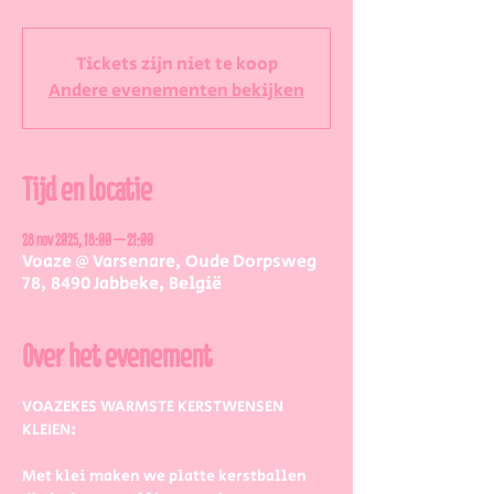
Tickets zijn niet te koop
Andere evenementen bekijken
Tijd en locatie
28 nov 2025, 18:00 – 21:00
Voaze @ Varsenare, Oude Dorpsweg
78, 8490 Jabbeke, België
Over het evenement
VOAZEKES WARMSTE KERSTWENSEN 
KLEIEN:
Met klei maken we platte kerstballen 